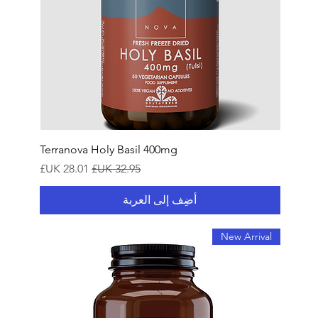
Terranova Holy Basil 400mg
سعر عادي
سعر البيع
أضِف إلى العربة
New Arrival