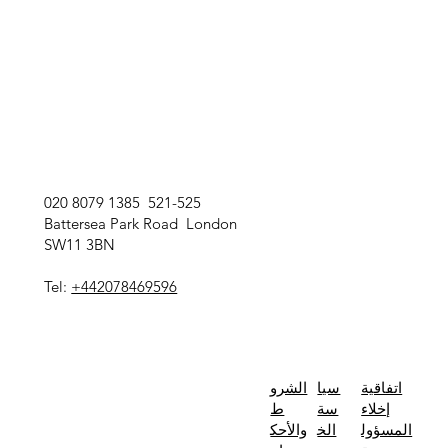
020 8079 1385 521-525
Battersea Park Road London
SW11 3BN
Tel:
+442078469596
سيا
اتفاقية
الشرو
سة
إخلاء
ط
الخ
المسؤول
والأحك