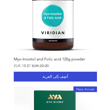
Myo-Inositol and Folic acid 120g powder
سعر عادي
سعر البيع
أضِف إلى العربة
New Arrival