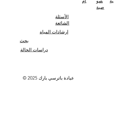
صو
ية
ام
صية
الأسئلة
الشائعة
إرشادات المياه
بحث
دراسات الحالة
© 2025 عيادة باترسي بارك