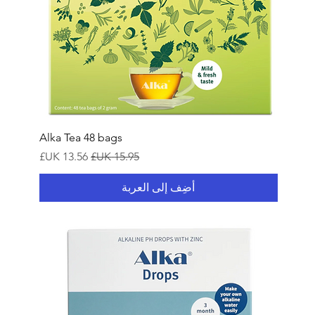
Alka Tea 48 bags
سعر عادي
سعر البيع
أضِف إلى العربة