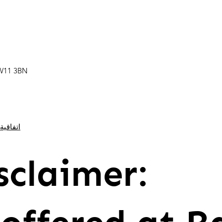
SW11 3BN
اتفاقية
sclaimer: