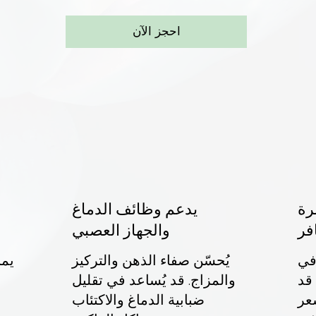
احجز الآن
رة
يدعم وظائف الدماغ
فر
والجهاز العصبي
 دورًا في
يُحسّن صفاء الذهن والتركيز
يمن
 قد
والمزاج. قد يُساعد في تقليل
عر
ضبابية الدماغ والاكتئاب