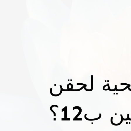
حية لحقن
ن ب12؟