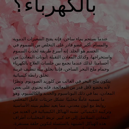
بالكهرباء؟
عندما نستحم بماء ساخن، فإنه يفتح الشعيرات الدموية
والمسام. أكبر عضو قادر على التخلص من السموم في
الجسم هو الجلد. إنه أسرع طريقة لجذب السموم
واستخراجها، وكذلك المعادن الثقيلة (أيونات المعادن) من
أجسامنا. لذلك عندما نجمع بين جلسات العلاج بالكهرباء
وحمام ملح البحر الساخن، فإننا نخلق بيئة تنظيف غريبة
تخلق رابطة كيميائية.
يتكون ملح البحر في الغالب من كلوريد الصوديوم. ونظرًا
لأنه يخضع لأقل قدر من المعالجة، فإنه يحتوي على بعض
المعادن، بما في ذلك البوتاسيوم والحديد والكالسيوم، وهو
ما نسميه عاملًا مخلبيًا. تشكل جزيئات عامل المخلبي
روابط مع أيون معدني، مما يعيد تنظيم بنيته الأساسية
وتركيبه الكيميائي. تشبه الهياكل الكيميائية في العديد من
المعادن السلاسل إلى حد كبير. تربط المخلبيات أطراف
هذه الهياكل الشبيهة بالسلسلة لتكوين حلقة مستقرة،