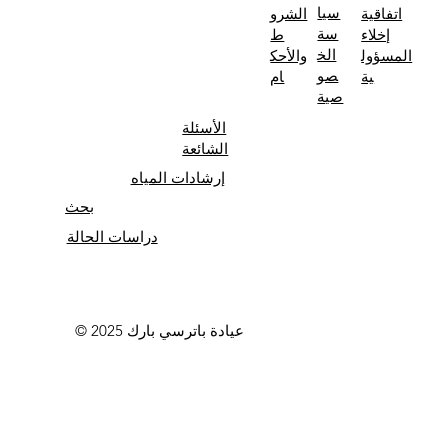
سيا
اتفاقية
الشرو
سة
إخلاء
ط
الخ
المسؤول
والأحك
صو
ية
ام
صية
الأسئلة
الشائعة
إرشادات المياه
بحث
دراسات الحالة
© 2025 عيادة باترسي بارك