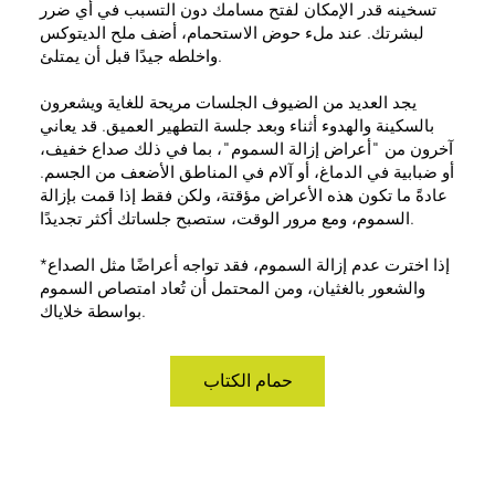
تسخينه قدر الإمكان لفتح مسامك دون التسبب في أي ضرر
لبشرتك. عند ملء حوض الاستحمام، أضف ملح الديتوكس
واخلطه جيدًا قبل أن يمتلئ.
يجد العديد من الضيوف الجلسات مريحة للغاية ويشعرون
بالسكينة والهدوء أثناء وبعد جلسة التطهير العميق. قد يعاني
آخرون من "أعراض إزالة السموم"، بما في ذلك صداع خفيف،
أو ضبابية في الدماغ، أو آلام في المناطق الأضعف من الجسم.
عادةً ما تكون هذه الأعراض مؤقتة، ولكن فقط إذا قمت بإزالة
السموم، ومع مرور الوقت، ستصبح جلساتك أكثر تجديدًا.
*إذا اخترت عدم إزالة السموم، فقد تواجه أعراضًا مثل الصداع
والشعور بالغثيان، ومن المحتمل أن تُعاد امتصاص السموم
بواسطة خلاياك.
حمام الكتاب