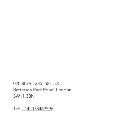
020 8079 1385 521-525
Battersea Park Road London
SW11 3BN
Tel:
+442078469596