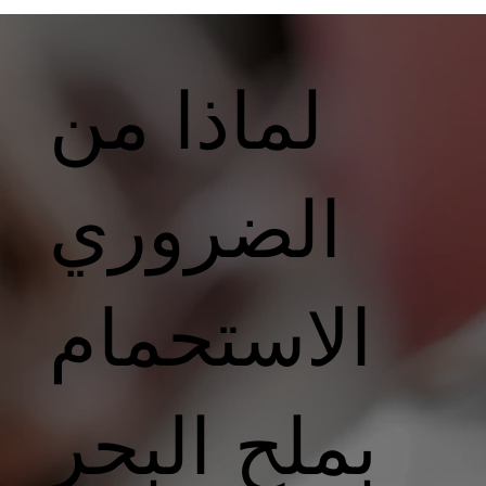
لماذا من
الضروري
الاستحمام
بملح البحر