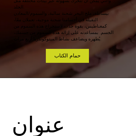
والتي يمكن أن تتحرك بسهولة عبر بيئات مختلفة مثل
الجلد.
ببساطة، ملح البحر شحنة سالبة، والسموم/المعادن
الثقيلة في أجسامنا شحنة موجبة، تعملان معًا،
كمغناطيس، بقوة جذب لاستخراج هذه السموم من
الجسم. بمساعدته على إزالة هذه السموم من جسمك،
يُطهره ويضاعف نشاط الميتوكوندريا أربع مرات.
حمام الكتاب
عنوان