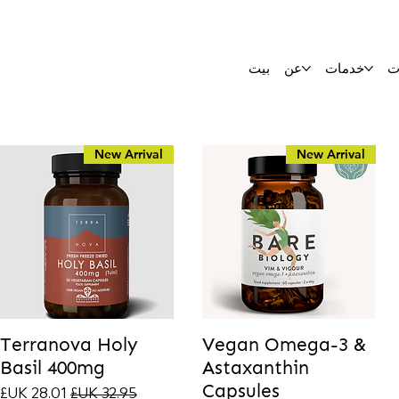
ت
خدمات
عن
بيت
New Arrival
New Arrival
Terranova Holy
Vegan Omega-3 &
Basil 400mg
Astaxanthin
Capsules
سعر عادي
سعر البيع