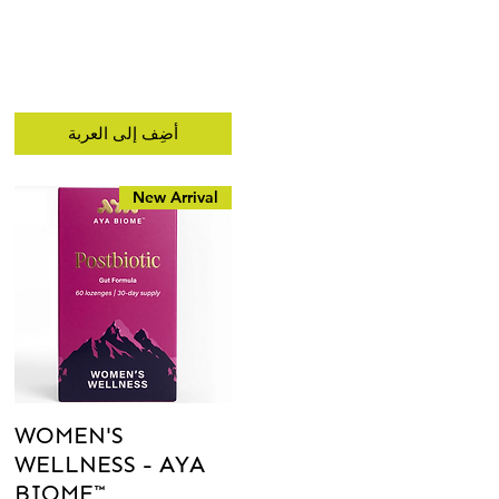
أضِف إلى العربة
New Arrival
WOMEN'S
WELLNESS - AYA
BIOME™