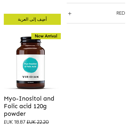
RED
أضِف إلى العربة
New Arrival
Myo-Inositol and
Folic acid 120g
powder
سعر عادي
سعر البيع