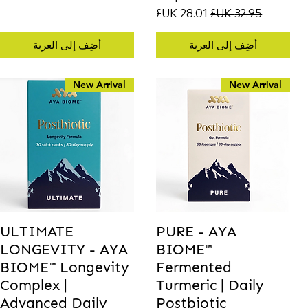
سعر عادي
سعر البيع
أضِف إلى العربة
أضِف إلى العربة
New Arrival
New Arrival
ULTIMATE
PURE - AYA
LONGEVITY - AYA
BIOME™
BIOME™ Longevity
Fermented
Complex |
Turmeric | Daily
Advanced Daily
Postbiotic