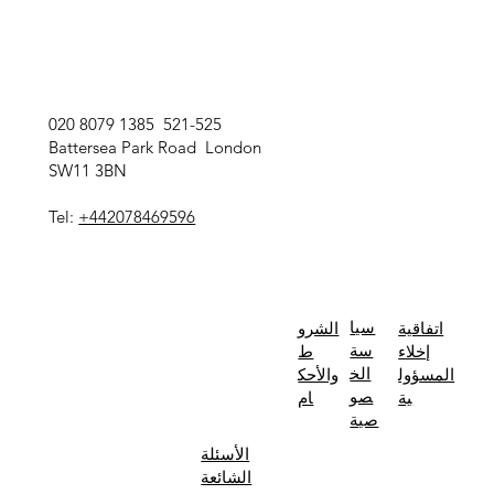
020 8079 1385 521-525
Battersea Park Road London
SW11 3BN
Tel:
+442078469596
سيا
اتفاقية
الشرو
سة
إخلاء
ط
الخ
المسؤول
والأحك
صو
ية
ام
صية
الأسئلة
الشائعة