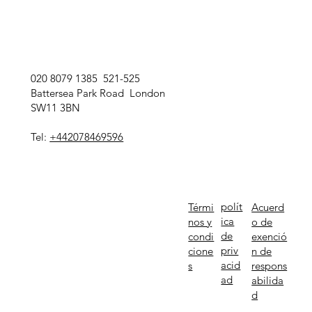
020 8079 1385 521-525
Battersea Park Road London
SW11 3BN
Tel:
+442078469596
polít
Térmi
Acuerd
ica
nos y
o de
de
condi
exenció
priv
cione
n de
acid
s
respons
ad
abilida
d